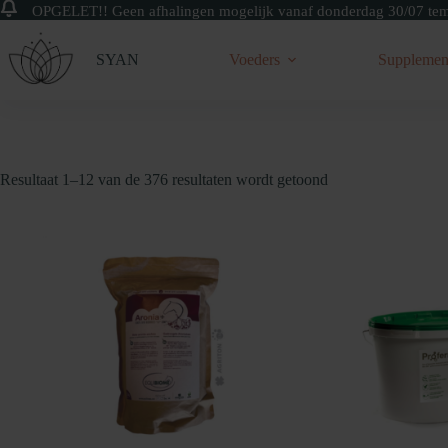
OPGELET!! Geen afhalingen mogelijk vanaf donderdag 30/07 tem 
Skip
to
SYAN
Voeders
Supplemen
content
Resultaat 1–12 van de 376 resultaten wordt getoond