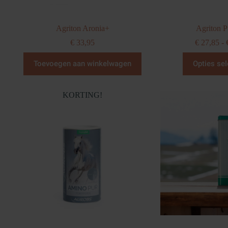
Agriton Aronia+
Agriton P
€
33,95
€
27,85
-
D
Toevoegen aan winkelwagen
Opties sel
p
h
m
va
KORTING!
D
o
k
g
w
o
d
p