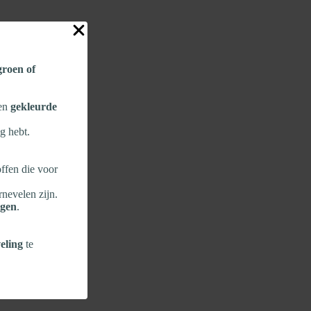
 groen of
een
gekleurde
g hebt.
ffen die voor
rnevelen zijn.
ngen
.
eling
te