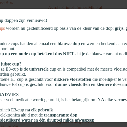
ussiBox
Agrobs Gipfelstürmer Mineral
65
Prijsklasse:
€
21,90
-
€
71,95
up‑doppen zijn vernieuwd!
€ 21,90
Dit
tot
 winkelwagen
Opties selecteren
ups
worden nu geïdentificeerd op basis van de kleur van de dop:
grijs,
product
€ 71,95
heeft
meerdere
dere cups hadden allemaal een
blauwe dop
en werden herkend aan 
variaties.
NG!
oorkant.
Deze
op op een oude cup betekent dus NIET
dat je de blauwe variant nodi
optie
kan
 juiste cup?
gekozen
jze E3‑cup is de
universele
cup en is compatibel met de meeste vloeisto
worden
rden gebruikt.
op
oene E3‑cup is geschikt voor
dikkere vloeistoffen
die moeilijker te ve
de
auwe E3‑cup is geschikt voor
dunne vloeistoffen
en
kleinere doseri
productpagina
SADVIES
er veel medicatie wordt gebruikt, is het belangrijk om
NA elke vernev
lexineb E3‑cup
na elk gebruik
elektronica altijd met de
transparante dop
edestilleerd water
en
één druppel milde afwaszeep
Agrobs Omega 3 Pur
elen en
aan de lucht laten drogen
esium Pur