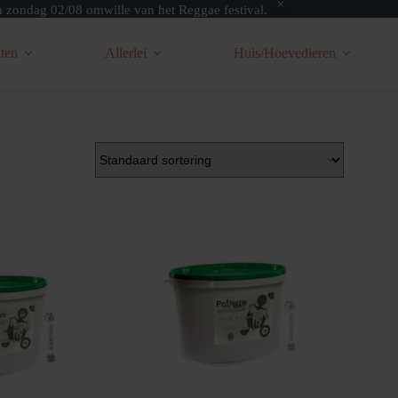
zondag 02/08 omwille van het Reggae festival.
ten
Allerlei
Huis/Hoevedieren