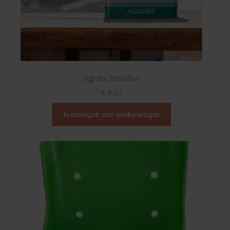
Agrobs BussiBox
€
9,65
Toevoegen aan winkelwagen