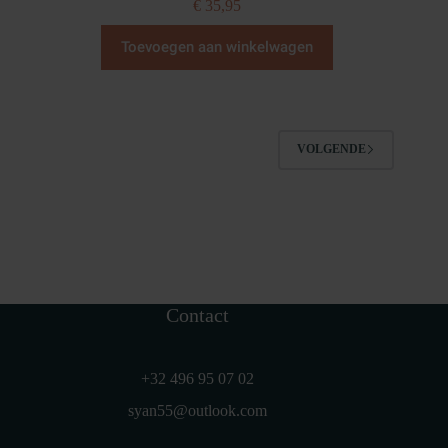
€
35,95
Toevoegen aan winkelwagen
VOLGENDE
Contact
+32 496 95 07 02
syan55@outlook.com