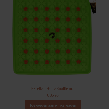
optie
kan
gekozen
worden
op
de
productpagina
Excellent Horse Snuffle mat
€
35,95
Toevoegen aan winkelwagen