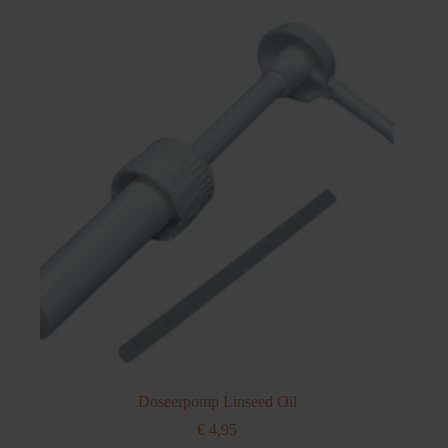
meerdere
variaties.
Deze
optie
kan
gekozen
worden
op
de
productpagina
Doseerpomp Linseed Oil
€
4,95