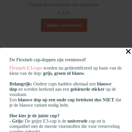
Equilin Bewaaremmer met maatbeker
€
4,50
Dit
Opties selecteren
product
heeft
meerdere
variaties.
Deze
optie
kan
De Flexineb cup‑doppen zijn vernieuwd!
gekozen
Flexineb E3‑cups
worden nu geïdentificeerd op basis van de
worden
kleur van de dop:
grijs, groen of blauw
.
op
de
Belangrijk:
Oudere cups hadden allemaal een
blauwe
productpagina
dop
en werden herkend aan een
gekleurde sticker
op de
voorkant.
Een
blauwe dop op een oude cup betekent dus NIET
dat
je de blauwe variant nodig hebt.
Hoe kies je de juiste cup?
- Grijs:
De grijze E3‑cup is de
universele
cup en is
compatibel met de meeste vloeistoffen die voor verneveling
worden gebruikt.