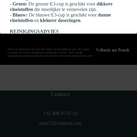
- Groen:
De groene E3‑cup is geschikt voor
dikkere
vloeistoffen
die moeilijker te vernevelen zijn.
- Blauw:
De blauwe E3‑cup is geschikt voor
dunne
vloeistoffen
en
kleinere doseringen
.
REINIGINGSADVIES
Zeker wanneer er veel medicatie wordt gebruikt, is het
belangrijk om
NA elke verneveling
te reinigen:
- Reinig de Flexineb E3‑cup
na elk gebruik
- Bescherm de elektronica altijd met de
transparante dop
- Reinig met
gedestilleerd water
en
één druppel milde
afwaszeep
- Grondig spoelen en
aan de lucht laten drogen
-
Geen scherpe voorwerpen
gebruiken
- Geen agressieve of chemische reinigingsmiddelen
gebruiken
Contact
+32 496 95 07 02
syan55@outlook.com