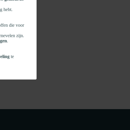
g hebt.
ffen die voor
rnevelen zijn.
ngen
.
eling
te