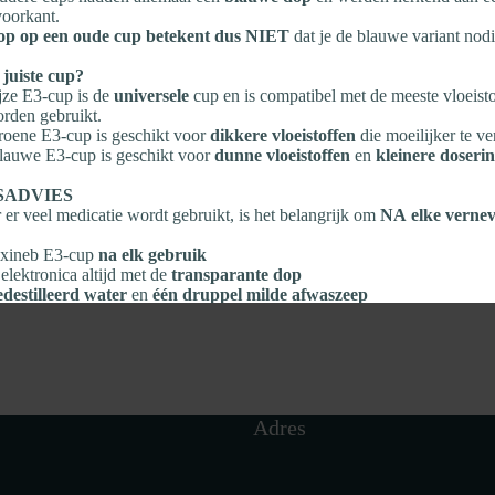
oorkant.
op op een oude cup betekent dus NIET
dat je de blauwe variant nodi
 juiste cup?
jze E3‑cup is de
universele
cup en is compatibel met de meeste vloeisto
rden gebruikt.
oene E3‑cup is geschikt voor
dikkere vloeistoffen
die moeilijker te ve
auwe E3‑cup is geschikt voor
dunne vloeistoffen
en
kleinere doseri
SADVIES
er veel medicatie wordt gebruikt, is het belangrijk om
NA elke vernev
lexineb E3‑cup
na elk gebruik
elektronica altijd met de
transparante dop
edestilleerd water
en
één druppel milde afwaszeep
elen en
aan de lucht laten drogen
e voorwerpen
gebruiken
eve of chemische reinigingsmiddelen gebruiken
Adres