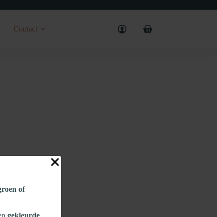
Contact
Shopping
cart
 groen of
een
gekleurde