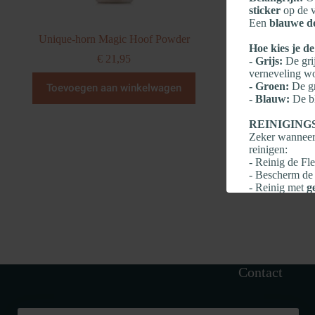
sticker
op de v
Een
blauwe d
Unique-horn Magic Hoof Powder
Hoe kies je de
€
21,95
- Grijs:
De gri
verneveling wo
- Groen:
De gr
Toevoegen aan winkelwagen
- Blauw:
De bl
REINIGING
Zeker wanneer 
reinigen:
- Reinig de F
- Bescherm de 
- Reinig met
g
- Grondig spo
-
Geen scherp
- Geen agressi
Contact