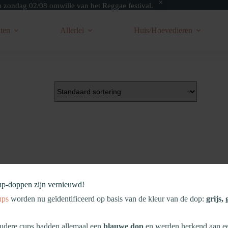
zondag 02/08 omwille van het Reggae festival.
ten
Allerlei
Huis/Hoevedieren
up‑doppen zijn vernieuwd!
ups
worden nu geïdentificeerd op basis van de kleur van de dop:
grijs,
dere cups hadden allemaal een
blauwe dop
en werden herkend aan 