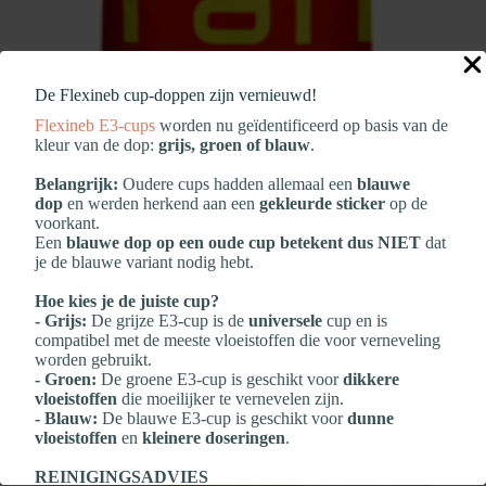
De Flexineb cup‑doppen zijn vernieuwd!
Flexineb E3‑cups
worden nu geïdentificeerd op basis van de
kleur van de dop:
grijs, groen of blauw
.
Belangrijk:
Oudere cups hadden allemaal een
blauwe
dop
en werden herkend aan een
gekleurde sticker
op de
voorkant.
Een
blauwe dop op een oude cup betekent dus NIET
dat
Medvetico Brandon XL “Low Carb”
je de blauwe variant nodig hebt.
€
33,60
Hoe kies je de juiste cup?
- Grijs:
De grijze E3‑cup is de
universele
cup en is
Lees meer
compatibel met de meeste vloeistoffen die voor verneveling
worden gebruikt.
- Groen:
De groene E3‑cup is geschikt voor
dikkere
vloeistoffen
die moeilijker te vernevelen zijn.
- Blauw:
De blauwe E3‑cup is geschikt voor
dunne
vloeistoffen
en
kleinere doseringen
.
REINIGINGSADVIES