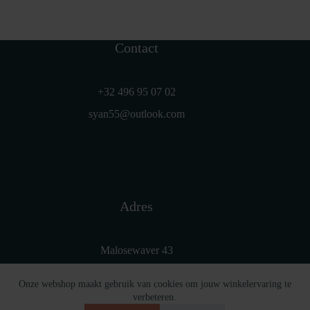
optie
kan
gekozen
worden
Contact
op
de
productpagina
+32 496 95 07 02
syan55@outlook.com
Adres
Malosewaver 43
2440 Geel
Onze webshop maakt gebruik van cookies om jouw winkelervaring te
België
verbeteren.