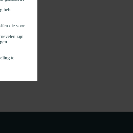
g hebt.
ffen die voor
rnevelen zijn.
ngen
.
eling
te