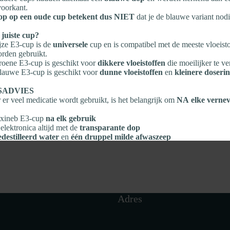
oorkant.
op op een oude cup betekent dus NIET
dat je de blauwe variant nodi
 juiste cup?
jze E3‑cup is de
universele
cup en is compatibel met de meeste vloeisto
rden gebruikt.
oene E3‑cup is geschikt voor
dikkere vloeistoffen
die moeilijker te ve
auwe E3‑cup is geschikt voor
dunne vloeistoffen
en
kleinere doseri
SADVIES
er veel medicatie wordt gebruikt, is het belangrijk om
NA elke vernev
lexineb E3‑cup
na elk gebruik
elektronica altijd met de
transparante dop
edestilleerd water
en
één druppel milde afwaszeep
elen en
aan de lucht laten drogen
e voorwerpen
gebruiken
eve of chemische reinigingsmiddelen gebruiken
Adres