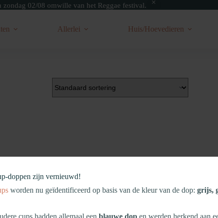
zondag 02/08 omwille van het Reggae festival.
ten
Allerlei
Huis/Hoevedieren
up‑doppen zijn vernieuwd!
ups
worden nu geïdentificeerd op basis van de kleur van de dop:
grijs,
dere cups hadden allemaal een
blauwe dop
en werden herkend aan 