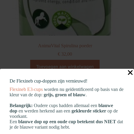
AnimaVital Spirulina poeder
€
32,00
Toevoegen aan winkelwagen
De Flexineb cup‑doppen zijn vernieuwd!
Flexineb E3‑cups
worden nu geïdentificeerd op basis van de
kleur van de dop:
grijs, groen of blauw
.
Belangrijk:
Oudere cups hadden allemaal een
blauwe
dop
en werden herkend aan een
gekleurde sticker
op de
voorkant.
Een
blauwe dop op een oude cup betekent dus NIET
dat
je de blauwe variant nodig hebt.