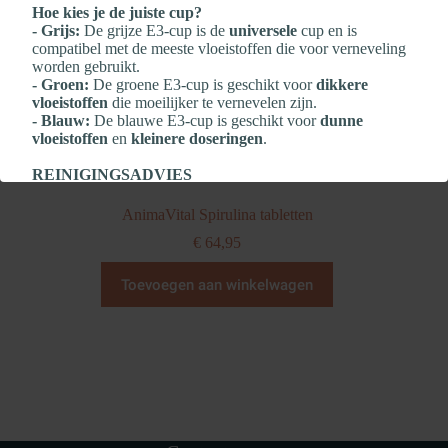
Hoe kies je de juiste cup?
- Grijs:
De grijze E3‑cup is de
universele
cup en is
compatibel met de meeste vloeistoffen die voor verneveling
worden gebruikt.
- Groen:
De groene E3‑cup is geschikt voor
dikkere
vloeistoffen
die moeilijker te vernevelen zijn.
- Blauw:
De blauwe E3‑cup is geschikt voor
dunne
vloeistoffen
en
kleinere doseringen
.
REINIGINGSADVIES
Zeker wanneer er veel medicatie wordt gebruikt, is het
belangrijk om
NA elke verneveling
te reinigen:
AnimaVital Spirulina tabletten
- Reinig de Flexineb E3‑cup
na elk gebruik
€
64,95
- Bescherm de elektronica altijd met de
transparante dop
- Reinig met
gedestilleerd water
en
één druppel milde
afwaszeep
Toevoegen aan winkelwagen
- Grondig spoelen en
aan de lucht laten drogen
-
Geen scherpe voorwerpen
gebruiken
- Geen agressieve of chemische reinigingsmiddelen
gebruiken