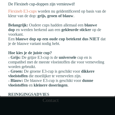
De Flexineb cup‑doppen zijn vernieuwd!
Flexineb E3‑cups
worden nu geïdentificeerd op basis van de
kleur van de dop:
grijs, groen of blauw
.
Belangrijk:
Oudere cups hadden allemaal een
blauwe
dop
en werden herkend aan een
gekleurde sticker
op de
voorkant.
Een
blauwe dop op een oude cup betekent dus NIET
dat
Solheds Derma13 Zinc Solution
je de blauwe variant nodig hebt.
€
21,30
Hoe kies je de juiste cup?
Toevoegen aan winkelwagen
- Grijs:
De grijze E3‑cup is de
universele
cup en is
compatibel met de meeste vloeistoffen die voor verneveling
worden gebruikt.
- Groen:
De groene E3‑cup is geschikt voor
dikkere
vloeistoffen
die moeilijker te vernevelen zijn.
- Blauw:
De blauwe E3‑cup is geschikt voor
dunne
vloeistoffen
en
kleinere doseringen
.
REINIGINGSADVIES
Zeker wanneer er veel medicatie wordt gebruikt, is het
Contact
belangrijk om
NA elke verneveling
te reinigen:
- Reinig de Flexineb E3‑cup
na elk gebruik
- Bescherm de elektronica altijd met de
transparante dop