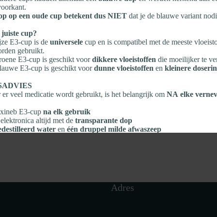
oorkant.
op op een oude cup betekent dus NIET
dat je de blauwe variant nodi
 juiste cup?
jze E3‑cup is de
universele
cup en is compatibel met de meeste vloeisto
rden gebruikt.
oene E3‑cup is geschikt voor
dikkere vloeistoffen
die moeilijker te ve
auwe E3‑cup is geschikt voor
dunne vloeistoffen
en
kleinere doseri
SADVIES
er veel medicatie wordt gebruikt, is het belangrijk om
NA elke vernev
lexineb E3‑cup
na elk gebruik
elektronica altijd met de
transparante dop
edestilleerd water
en
één druppel milde afwaszeep
elen en
aan de lucht laten drogen
e voorwerpen
gebruiken
eve of chemische reinigingsmiddelen gebruiken
Adres