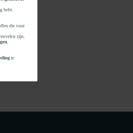
g hebt.
ffen die voor
rnevelen zijn.
ngen
.
eling
te