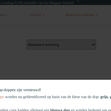
zondag 02/08 omwille van het Reggae festival.
ten
Allerlei
Huis/Hoevedieren
up‑doppen zijn vernieuwd!
ups
worden nu geïdentificeerd op basis van de kleur van de dop:
grijs,
dere cups hadden allemaal een
blauwe dop
en werden herkend aan 