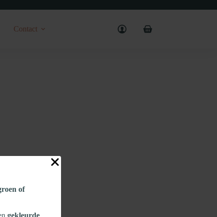
Contact
Shopping
cart
 groen of
een
gekleurde