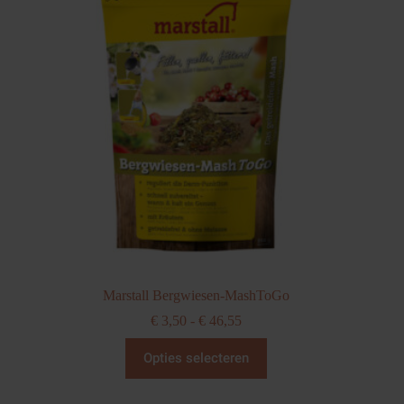
Marstall Bergwiesen-MashToGo
Prijsklasse:
€
3,50
-
€
46,55
€ 3,50
Dit
tot
Opties selecteren
product
€ 46,55
heeft
meerdere