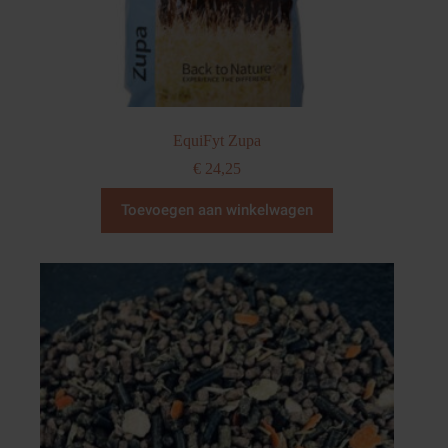
EquiFyt Zupa
€
24,25
Toevoegen aan winkelwagen