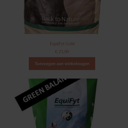
EquiFyt Gold
€
23,90
Toevoegen aan winkelwagen