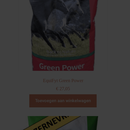
EquiFyt Green Power
€
27,05
Toevoegen aan winkelwagen