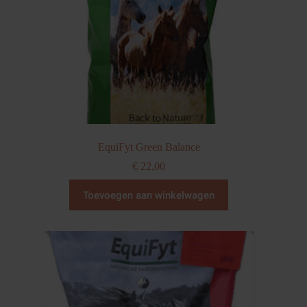
EquiFyt Green Balance
€
22,00
Toevoegen aan winkelwagen