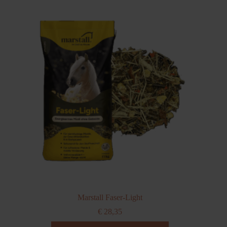
variaties.
Deze
optie
kan
gekozen
worden
op
de
productpagina
Marstall Faser-Light
€
28,35