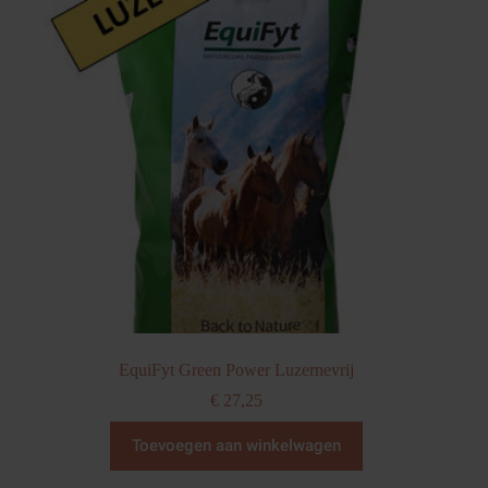
EquiFyt Green Power Luzernevrij
€
27,25
Toevoegen aan winkelwagen