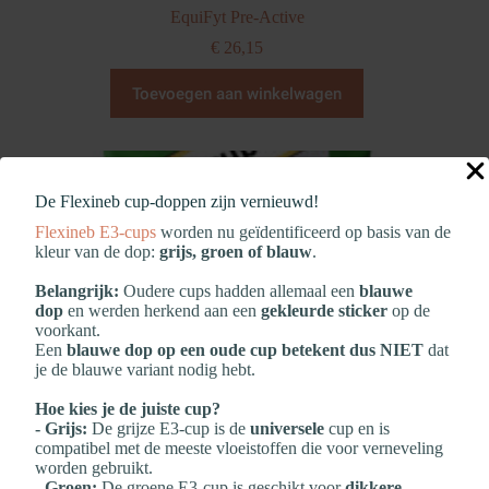
EquiFyt Pre-Active
€
26,15
Toevoegen aan winkelwagen
De Flexineb cup‑doppen zijn vernieuwd!
Flexineb E3‑cups
worden nu geïdentificeerd op basis van de
kleur van de dop:
grijs, groen of blauw
.
Belangrijk:
Oudere cups hadden allemaal een
blauwe
dop
en werden herkend aan een
gekleurde sticker
op de
voorkant.
Een
blauwe dop op een oude cup betekent dus NIET
dat
je de blauwe variant nodig hebt.
Hoe kies je de juiste cup?
- Grijs:
De grijze E3‑cup is de
universele
cup en is
compatibel met de meeste vloeistoffen die voor verneveling
worden gebruikt.
- Groen:
De groene E3‑cup is geschikt voor
dikkere