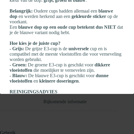
kleur van de dop:
grijs, groen of blauw
.
verlicht kloven, mok, ruwe en schrale huid
biedt uitwendige ondersteuning bij blessures
Belangrijk:
Oudere cups hadden allemaal een
blauwe
dop
en werden herkend aan een
gekleurde sticker
op de
Verkrijgbaar in pot van 250 gr.
voorkant.
Een
blauwe dop op een oude cup betekent dus NIET
dat
je de blauwe variant nodig hebt.
Uitverkocht
Hoe kies je de juiste cup?
Toevoegen aan verlanglijst
- Grijs:
De grijze E3‑cup is de
universele
cup en is
Categorieën:
EHBO
,
Verzorging
compatibel met de meeste vloeistoffen die voor verneveling
worden gebruikt.
- Groen:
De groene E3‑cup is geschikt voor
dikkere
vloeistoffen
die moeilijker te vernevelen zijn.
- Blauw:
De blauwe E3‑cup is geschikt voor
dunne
vloeistoffen
en
kleinere doseringen
.
Beschrijving
REINIGINGSADVIES
Zeker wanneer er veel medicatie wordt gebruikt, is het
Bijkomende informatie
belangrijk om
NA elke verneveling
te reinigen:
- Reinig de Flexineb E3‑cup
na elk gebruik
- Bescherm de elektronica altijd met de
transparante dop
- Reinig met
gedestilleerd water
en
één druppel milde
afwaszeep
- Grondig spoelen en
aan de lucht laten drogen
Gebruik