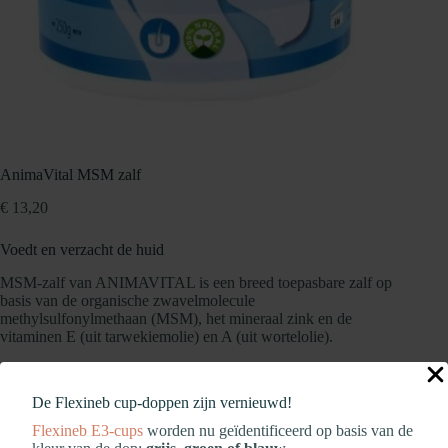
AnimaVital MSM zalf
€
13,20
Voedt en verzacht de huid
MSM-zalf van ANIMAVITAL is een breed toepasbare zalf op
basis van de organische zwavelmolecule
methylsulfonylmethaan (MSM), het mineraal zink en de
vitaminen E (uit tarwekiemolie) en A (uit wortelolie).
Regelmatig aanbrengen van de MSM-ZALF:
De Flexineb cup‑doppen zijn vernieuwd!
verzacht huidirritatie en brengt de huid tot bedaren
Flexineb E3‑cups
worden nu geïdentificeerd op basis van de
bevordert het herstel van de huid, haren en hoeven