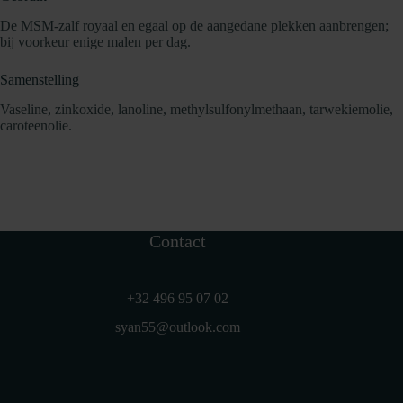
-
Geen scherpe voorwerpen
gebruiken
- Geen agressieve of chemische reinigingsmiddelen
De MSM-zalf royaal en egaal op de aangedane plekken aanbrengen;
gebruiken
bij voorkeur enige malen per dag.
Samenstelling
Vaseline, zinkoxide, lanoline, methylsulfonylmethaan, tarwekiemolie,
caroteenolie.
Contact
+32 496 95 07 02
syan55@outlook.com