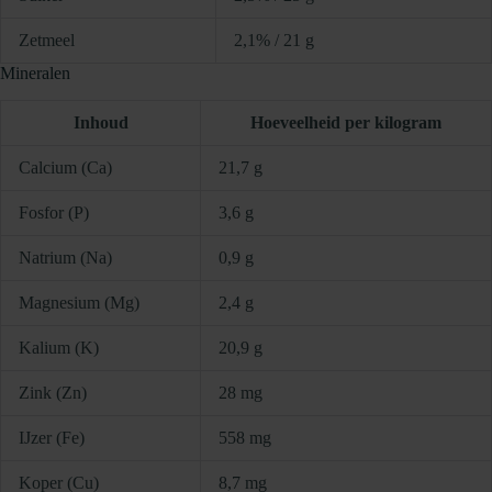
Zetmeel
2,1% / 21 g
Mineralen
Inhoud
Hoeveelheid per kilogram
Calcium (Ca)
21,7 g
Fosfor (P)
3,6 g
Natrium (Na)
0,9 g
Magnesium (Mg)
2,4 g
Kalium (K)
20,9 g
Zink (Zn)
28 mg
IJzer (Fe)
558 mg
Koper (Cu)
8,7 mg