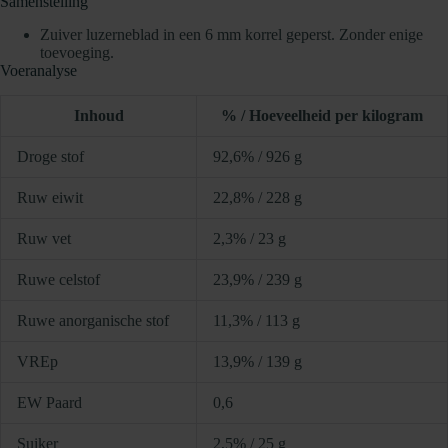
Samenstelling
Zuiver luzerneblad in een 6 mm korrel geperst. Zonder enige
toevoeging.
Voeranalyse
Inhoud
% / Hoeveelheid per kilogram
Droge stof
92,6% / 926 g
Ruw eiwit
22,8% / 228 g
Ruw vet
2,3% / 23 g
Ruwe celstof
23,9% / 239 g
Ruwe anorganische stof
11,3% / 113 g
VREp
13,9% / 139 g
EW Paard
0,6
Suiker
2,5% / 25 g