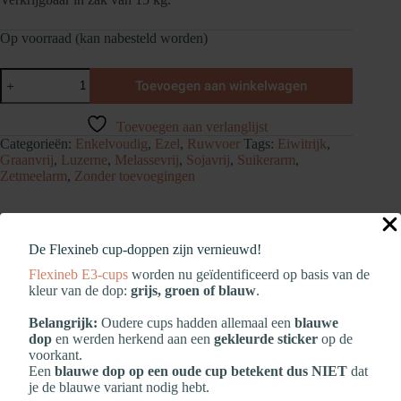
Op voorraad (kan nabesteld worden)
Metazoa
Toevoegen aan winkelwagen
NaturalFit
Muscle
(MuscleFit
Toevoegen aan verlanglijst
HP23)
Categorieën:
Enkelvoudig
,
Ezel
,
Ruwvoer
Tags:
Eiwitrijk
,
aantal
Graanvrij
,
Luzerne
,
Melassevrij
,
Sojavrij
,
Suikerarm
,
Zetmeelarm
,
Zonder toevoegingen
De Flexineb cup‑doppen zijn vernieuwd!
Beschrijving
Flexineb E3‑cups
worden nu geïdentificeerd op basis van de
kleur van de dop:
grijs, groen of blauw
.
Bijkomende informatie
Belangrijk:
Oudere cups hadden allemaal een
blauwe
dop
en werden herkend aan een
gekleurde sticker
op de
voorkant.
Een
blauwe dop op een oude cup betekent dus NIET
dat
je de blauwe variant nodig hebt.