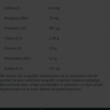
Jodium (I)
0,6 mg
Mangaan (Mn)
29 mg
Selenium (Se)
487 µg
Chloor (Cl)
1,39 g
Zwavel (S)
2,8 g
Molybdeen (Mo)
4,3 g
Kobalt (Co)
351 µg
We nemen alle mogelijke maatregelen om te voorkomen dat dit
product besmet wordt met mogelijk verdachte middelen (doping).
Bijvoorbeeld door veilige grondstoffen te gebruiken en door goede
hygiëneregels na te leven tijdens het productieproces.