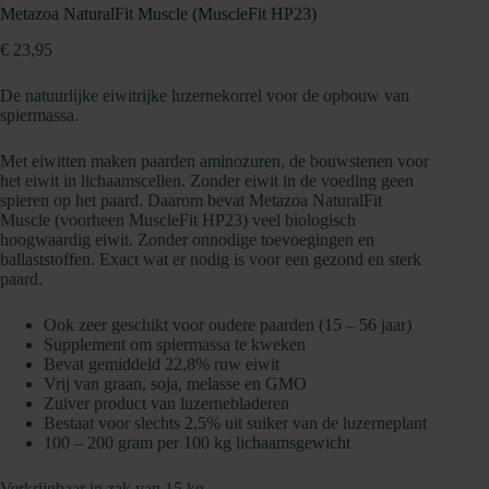
Metazoa NaturalFit Muscle (MuscleFit HP23)
€
23,95
De natuurlijke eiwitrijke luzernekorrel voor de opbouw van
spiermassa.
Met eiwitten maken paarden aminozuren, de bouwstenen voor
het eiwit in lichaamscellen. Zonder eiwit in de voeding geen
spieren op het paard. Daarom bevat Metazoa NaturalFit
Muscle (voorheen MuscleFit HP23) veel biologisch
hoogwaardig eiwit. Zonder onnodige toevoegingen en
ballaststoffen. Exact wat er nodig is voor een gezond en sterk
paard.
Ook zeer geschikt voor oudere paarden (15 – 56 jaar)
Supplement om spiermassa te kweken
Bevat gemiddeld 22,8% ruw eiwit
Vrij van graan, soja, melasse en GMO
Zuiver product van luzernebladeren
Bestaat voor slechts 2,5% uit suiker van de luzerneplant
100 – 200 gram per 100 kg lichaamsgewicht
Verkrijgbaar in zak van 15 kg.