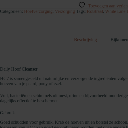
aantal
Toevoegen aan verlang
Categorieën:
Hoefverzorging
,
Verzorging
Tags:
Rotstraal
,
White Line 
Beschrijving
Bijkomen
Daily Hoof Cleanser
HC7 is samengesteld uit natuurlijke en verzorgende ingrediënten vol
hoeven van je paard, pony of ezel.
Vuil, bacteriën en schimmels uit mest, urine en bijvoorbeeld modderige
dagelijks effectief te beschermen.
Gebruik
Goed schudden voor gebruik. Krab de hoeven uit en borstel ze schoon.
toepassen van HC7 kan goed gecombineerd worden met onze andere hoef