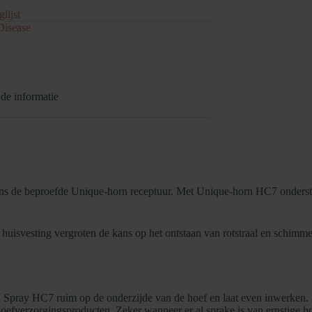
lijst
Disease
de informatie
gens de beproefde Unique-horn receptuur. Met Unique-horn HC7 onderst
 huisvesting vergroten de kans op het ontstaan van rotstraal en schimm
 Spray HC7 ruim op de onderzijde van de hoef en laat even inwerken. 
verzorgingsproducten. Zeker wanneer er al sprake is van ernstige ho