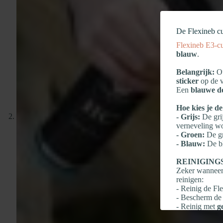
De Flexineb c
Flexineb E3‑c
blauw
.
Belangrijk:
Ou
sticker
op de v
Een
blauwe d
Hoe kies je de
- Grijs:
De gri
verneveling wo
- Groen:
De gr
- Blauw:
De bl
REINIGING
Zeker wanneer 
reinigen:
- Reinig de F
- Bescherm de 
- Reinig met
g
- Grondig spo