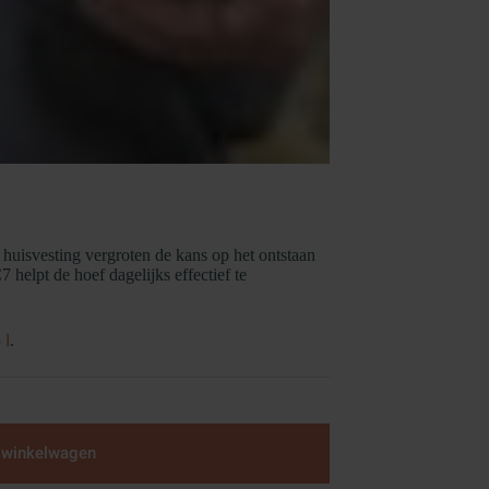
e voorwerpen
gebruiken
eve of chemische reinigingsmiddelen gebruiken
 huisvesting vergroten de kans op het ontstaan
helpt de hoef dagelijks effectief te
 l
.
 winkelwagen