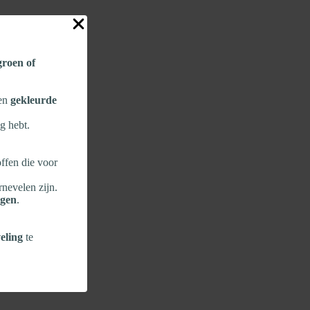
 groen of
een
gekleurde
g hebt.
ffen die voor
rnevelen zijn.
ngen
.
eling
te