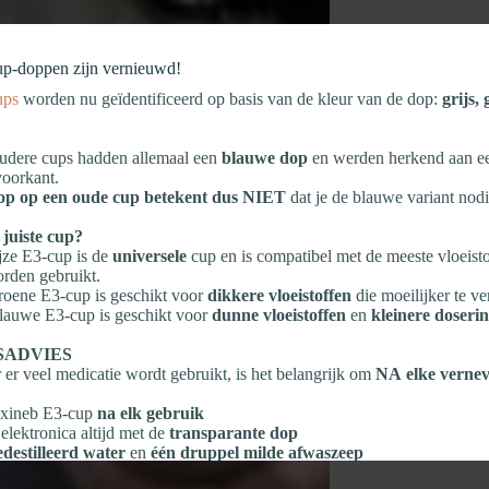
up‑doppen zijn vernieuwd!
ups
worden nu geïdentificeerd op basis van de kleur van de dop:
grijs,
dere cups hadden allemaal een
blauwe dop
en werden herkend aan 
oorkant.
op op een oude cup betekent dus NIET
dat je de blauwe variant nodi
 juiste cup?
jze E3‑cup is de
universele
cup en is compatibel met de meeste vloeisto
rden gebruikt.
oene E3‑cup is geschikt voor
dikkere vloeistoffen
die moeilijker te ve
auwe E3‑cup is geschikt voor
dunne vloeistoffen
en
kleinere doseri
SADVIES
er veel medicatie wordt gebruikt, is het belangrijk om
NA elke vernev
lexineb E3‑cup
na elk gebruik
elektronica altijd met de
transparante dop
edestilleerd water
en
één druppel milde afwaszeep
elen en
aan de lucht laten drogen