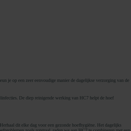
eun je op een zeer eenvoudige manier de dagelijkse verzorging van de
elinfecties. De diep reinigende werking van HC7 helpt de hoef
Herhaal dit elke dag voor een gezonde hoefhygiëne. Het dagelijks
efproblemen zoals rotstraal, raden we aan HC7 te combineren met een