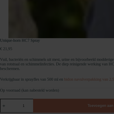
-
Geen scherp
- Geen agressi
Unique-horn HC7 Spray
€
21,95
Vuil, bacteriën en schimmels uit mest, urine en bijvoorbeeld modderige
van rotstraal en schimmelinfecties. De diep reinigende werking van HC7 
beschermen.
Verkrijgbaar in sprayfles van 500 ml en
bidon navulverpakking van 2,5
Op voorraad (kan nabesteld worden)
Unique-
horn
Toevoegen aan
HC7
Spray