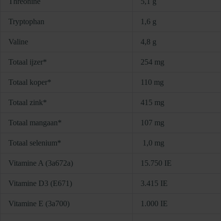
Threonine
5,1 g
Tryptophan
1,6 g
Valine
4,8 g
Totaal ijzer*
254 mg
Totaal koper*
110 mg
Totaal zink*
415 mg
Totaal mangaan*
107 mg
Totaal selenium*
1,0 mg
Vitamine A (3a672a)
15.750 IE
Vitamine D3 (E671)
3.415 IE
Vitamine E (3a700)
1.000 IE