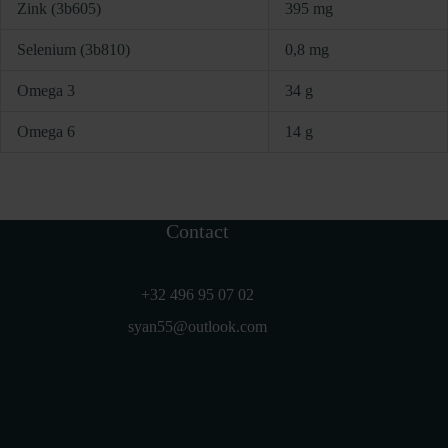
Zink (3b605)
395 mg
Selenium (3b810)
0,8 mg
Omega 3
34 g
Omega 6
14 g
Contact
+32 496 95 07 02
syan55@outlook.com