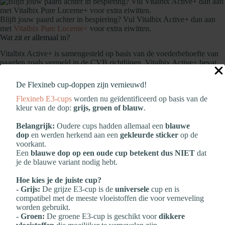
Blijft jouw paard achter in bespiering? Vul Vitalbix Active+ dan aan
met
Vitalbix Pure Lucerne+
voor extra eiwitten.
Wat zit er allemaal in?
Vitalbix Active+ is samengesteld op basis van de voederbehoefte van
paarden zoals vermeld in de CVB richtlijnen. Vitalbix Active+ bevat
enkel gezonde, natuurlijke ingrediënten en bevat GEEN soja, hele
granen, melasse (suiker) kunstmatige geur-, kleur en smaakstoffen en
De Flexineb cup‑doppen zijn vernieuwd!
synthetische conserveermiddelen.
Flexineb E3‑cups
worden nu geïdentificeerd op basis van de
kleur van de dop:
grijs, groen of blauw
.
Samenstelling
Belangrijk:
Oudere cups hadden allemaal een
blauwe
Haverzemelen brokjes, Luzerne, Timothee, Appelpulp (pectine vezels),
dop
en werden herkend aan een
gekleurde sticker
op de
Erwtenvlokken, Lijnzaadolie, Lijnzaad geplet (met natuurlijke
voorkant.
antioxidanten), Cichoreipulp (inuline vezels),
Een
blauwe dop op een oude cup betekent dus NIET
dat
Zonnebloemzaadschrootvoer, Lijnzaad, Lijnzaadschilfers, Zoete
je de blauwe variant nodig hebt.
lupinevlokken, Monocalciumfosfaat, Natriumchloride,
Magnesiumoxide, Zonnebloemolie
Hoe kies je de juiste cup?
- Grijs:
De grijze E3‑cup is de
universele
cup en is
Vitaminen- en mineralenverhoudingen
compatibel met de meeste vloeistoffen die voor verneveling
worden gebruikt.
Niet alleen de exacte gehaltes vitaminen, mineralen en
- Groen:
De groene E3‑cup is geschikt voor
dikkere
sporenelementen zijn van belang voor een gezond rantsoen, de