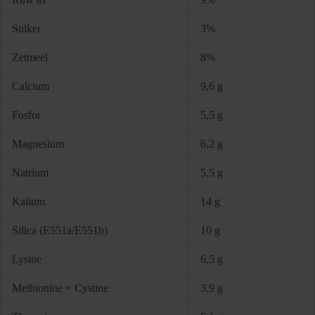
Suiker
3%
Zetmeel
8%
Calcium
9,6 g
Fosfor
5,5 g
Magnesium
6,2 g
Natrium
5,5 g
Kalium
14 g
Silica (E551a/E551b)
10 g
Lysine
6,5 g
Methionine + Cystine
3,9 g