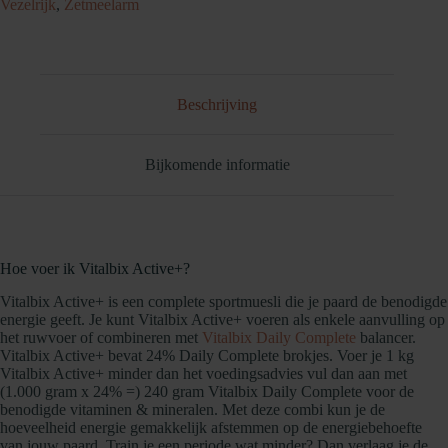
Vezelrijk
,
Zetmeelarm
Beschrijving
Bijkomende informatie
Hoe voer ik Vitalbix Active+?
Vitalbix Active+ is een complete sportmuesli die je paard de benodigde
energie geeft. Je kunt Vitalbix Active+ voeren als enkele aanvulling op
het ruwvoer of combineren met
Vitalbix Daily Complete
balancer.
Vitalbix Active+ bevat 24% Daily Complete brokjes. Voer je 1 kg
Vitalbix Active+ minder dan het voedingsadvies vul dan aan met
(1.000 gram x 24% =) 240 gram Vitalbix Daily Complete voor de
benodigde vitaminen & mineralen. Met deze combi kun je de
hoeveelheid energie gemakkelijk afstemmen op de energiebehoefte
van jouw paard. Train je een periode wat minder? Dan verlaag je de