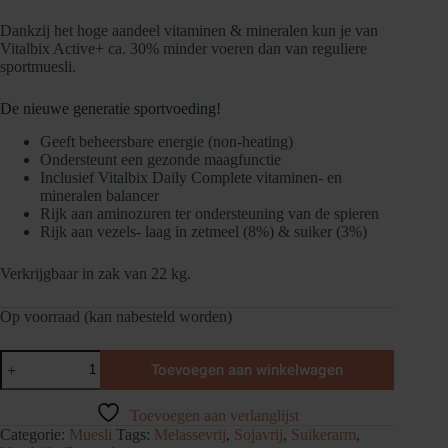
Dankzij het hoge aandeel vitaminen & mineralen kun je van
Vitalbix Active+ ca. 30% minder voeren dan van reguliere
sportmuesli.
De nieuwe generatie sportvoeding!
Geeft beheersbare energie (non-heating)
Ondersteunt een gezonde maagfunctie
Inclusief Vitalbix Daily Complete vitaminen- en
mineralen balancer
Rijk aan aminozuren ter ondersteuning van de spieren
Rijk aan vezels- laag in zetmeel (8%) & suiker (3%)
Verkrijgbaar in zak van 22 kg.
Op voorraad (kan nabesteld worden)
Vitalbix
Toevoegen aan winkelwagen
Active+
aantal
Toevoegen aan verlanglijst
Categorie:
Muesli
Tags:
Melassevrij
,
Sojavrij
,
Suikerarm
,