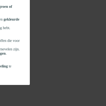
 groen of
een
gekleurde
g hebt.
ffen die voor
rnevelen zijn.
ngen
.
eling
te