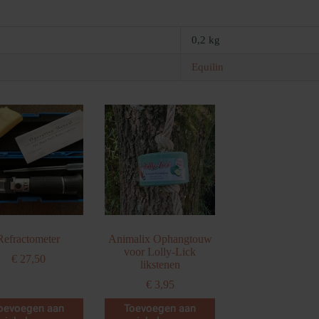
0,2 kg
Equilin
Refractometer
Animalix Ophangtouw
voor Lolly-Lick
€
27,50
likstenen
€
3,95
oevoegen aan
Toevoegen aan