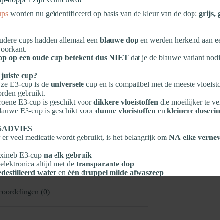
ups
worden nu geïdentificeerd op basis van de kleur van de dop:
grijs,
dere cups hadden allemaal een
blauwe dop
en werden herkend aan 
n. De hooiweger kan het ruwvoer wegen tot
oorkant.
op op een oude cup betekent dus NIET
dat je de blauwe variant nodi
 juiste cup?
jze E3‑cup is de
universele
cup en is compatibel met de meeste vloeisto
rden gebruikt.
oene E3‑cup is geschikt voor
dikkere vloeistoffen
die moeilijker te ve
 winkelwagen
auwe E3‑cup is geschikt voor
dunne vloeistoffen
en
kleinere doseri
SADVIES
lijst
er veel medicatie wordt gebruikt, is het belangrijk om
NA elke vernev
lexineb E3‑cup
na elk gebruik
elektronica altijd met de
transparante dop
edestilleerd water
en
één druppel milde afwaszeep
elen en
aan de lucht laten drogen
e voorwerpen
gebruiken
oordelingen (0)
eve of chemische reinigingsmiddelen gebruiken