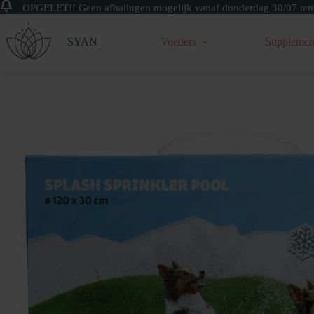
OPGELET!! Geen afhalingen mogelijk vanaf donderdag 30/07 tem 
Skip
to
SYAN
Voeders
Supplemen
content