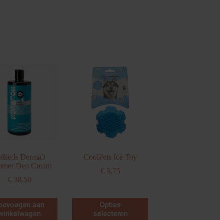
olheds Derma3
CoolPets Ice Toy
mer Deo Cream
€
5,75
€
38,50
Dit
oevoegen aan
Opties
product
winkelwagen
selecteren
heeft