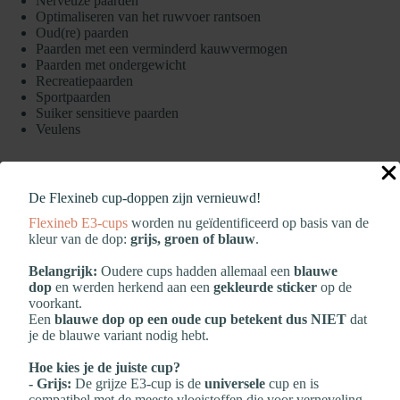
Nerveuze paarden
Optimaliseren van het ruwvoer rantsoen
Oud(re) paarden
Paarden met een verminderd kauwvermogen
Paarden met ondergewicht
Recreatiepaarden
Sportpaarden
Suiker sensitieve paarden
Veulens
Voeradvies
Wij adviseren 100 tot 600 gram Hartog Lucerne Pellets per 100 kg
De Flexineb cup‑doppen zijn vernieuwd!
lichaamsgewicht per dag.
Flexineb E3‑cups
worden nu geïdentificeerd op basis van de
kleur van de dop:
grijs, groen of blauw
.
Ter aanvulling op voldoende water en ruwvoer.
Belangrijk:
Oudere cups hadden allemaal een
blauwe
1 voerschep bevat ongeveer 1120 gram Hartog Lucerne Pellets
dop
en werden herkend aan een
gekleurde sticker
op de
voorkant.
Een
blauwe dop op een oude cup betekent dus NIET
dat
Samenstelling
je de blauwe variant nodig hebt.
Lucerne (97 %), Melasse
Hoe kies je de juiste cup?
- Grijs:
De grijze E3‑cup is de
universele
cup en is
Analyse
compatibel met de meeste vloeistoffen die voor verneveling