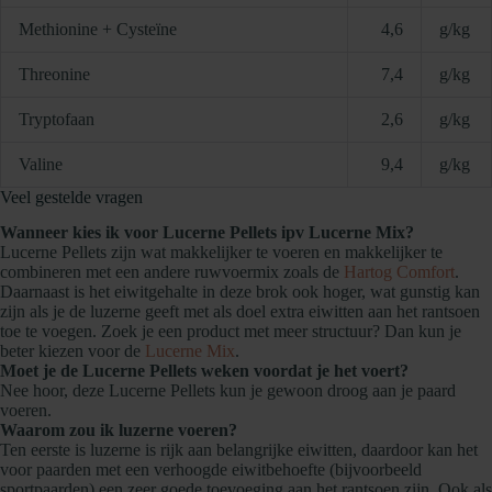
Methionine + Cysteïne
4,6
g/kg
Threonine
7,4
g/kg
Tryptofaan
2,6
g/kg
Valine
9,4
g/kg
Veel gestelde vragen
Wanneer kies ik voor Lucerne Pellets ipv Lucerne Mix?
Lucerne Pellets zijn wat makkelijker te voeren en makkelijker te
combineren met een andere ruwvoermix zoals de
Hartog Comfort
.
Daarnaast is het eiwitgehalte in deze brok ook hoger, wat gunstig kan
zijn als je de luzerne geeft met als doel extra eiwitten aan het rantsoen
toe te voegen. Zoek je een product met meer structuur? Dan kun je
beter kiezen voor de
Lucerne Mix
.
Moet je de Lucerne Pellets weken voordat je het voert?
Nee hoor, deze Lucerne Pellets kun je gewoon droog aan je paard
voeren.
Waarom zou ik luzerne voeren?
Ten eerste is luzerne is rijk aan belangrijke eiwitten, daardoor kan het
voor paarden met een verhoogde eiwitbehoefte (bijvoorbeeld
sportpaarden) een zeer goede toevoeging aan het rantsoen zijn. Ook als