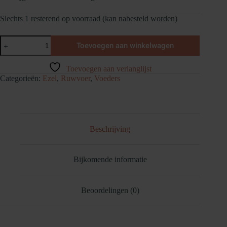
Slechts 1 resterend op voorraad (kan nabesteld worden)
Hartog
Toevoegen aan winkelwagen
Lucerne
Pellets
aantal
Toevoegen aan verlanglijst
Categorieën:
Ezel
,
Ruwvoer
,
Voeders
Beschrijving
Bijkomende informatie
Beoordelingen (0)