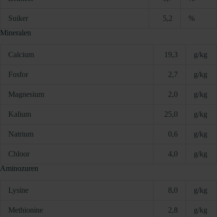
Suiker
5,2
%
Mineralen
Calcium
19,3
g/kg
Fosfor
2,7
g/kg
Magnesium
2,0
g/kg
Kalium
25,0
g/kg
Natrium
0,6
g/kg
Chloor
4,0
g/kg
Aminozuren
Lysine
8,0
g/kg
Methionine
2,8
g/kg