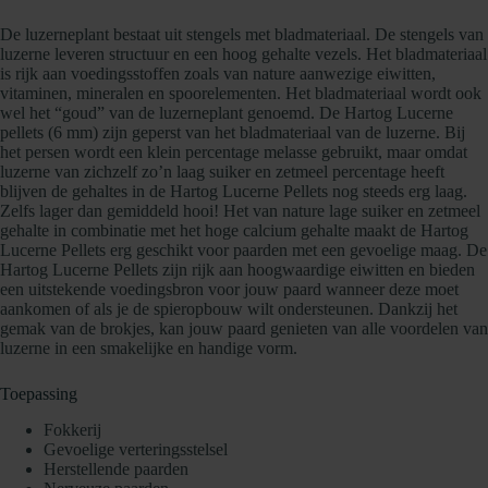
De luzerneplant bestaat uit stengels met bladmateriaal. De stengels van
luzerne leveren structuur en een hoog gehalte vezels. Het bladmateriaal
is rijk aan voedingsstoffen zoals van nature aanwezige eiwitten,
vitaminen, mineralen en spoorelementen. Het bladmateriaal wordt ook
wel het “goud” van de luzerneplant genoemd. De Hartog Lucerne
pellets (6 mm) zijn geperst van het bladmateriaal van de luzerne. Bij
het persen wordt een klein percentage melasse gebruikt, maar omdat
luzerne van zichzelf zo’n laag suiker en zetmeel percentage heeft
blijven de gehaltes in de Hartog Lucerne Pellets nog steeds erg laag.
Zelfs lager dan gemiddeld hooi! Het van nature lage suiker en zetmeel
gehalte in combinatie met het hoge calcium gehalte maakt de Hartog
Lucerne Pellets erg geschikt voor paarden met een gevoelige maag. De
Hartog Lucerne Pellets zijn rijk aan hoogwaardige eiwitten en bieden
een uitstekende voedingsbron voor jouw paard wanneer deze moet
aankomen of als je de spieropbouw wilt ondersteunen. Dankzij het
gemak van de brokjes, kan jouw paard genieten van alle voordelen van
luzerne in een smakelijke en handige vorm.
Toepassing
Fokkerij
Gevoelige verteringsstelsel
Herstellende paarden