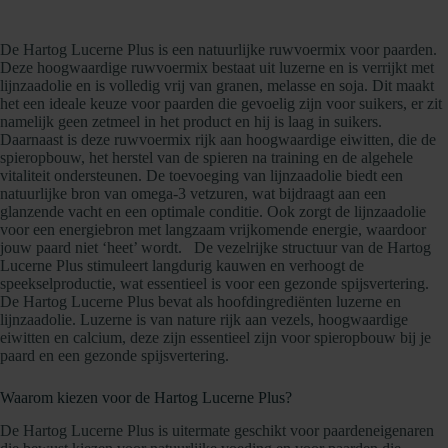
De Hartog Lucerne Plus is een natuurlijke ruwvoermix voor paarden.
Deze hoogwaardige ruwvoermix bestaat uit luzerne en is verrijkt met
lijnzaadolie en is volledig vrij van granen, melasse en soja. Dit maakt
het een ideale keuze voor paarden die gevoelig zijn voor suikers, er zit
namelijk geen zetmeel in het product en hij is laag in suikers.
Daarnaast is deze ruwvoermix rijk aan hoogwaardige eiwitten, die de
spieropbouw, het herstel van de spieren na training en de algehele
vitaliteit ondersteunen. De toevoeging van lijnzaadolie biedt een
natuurlijke bron van omega-3 vetzuren, wat bijdraagt aan een
glanzende vacht en een optimale conditie. Ook zorgt de lijnzaadolie
voor een energiebron met langzaam vrijkomende energie, waardoor
jouw paard niet ‘heet’ wordt. De vezelrijke structuur van de Hartog
Lucerne Plus stimuleert langdurig kauwen en verhoogt de
speekselproductie, wat essentieel is voor een gezonde spijsvertering.
De Hartog Lucerne Plus bevat als hoofdingrediënten luzerne en
lijnzaadolie. Luzerne is van nature rijk aan vezels, hoogwaardige
eiwitten en calcium, deze zijn essentieel zijn voor spieropbouw bij je
paard en een gezonde spijsvertering.
Waarom kiezen voor de Hartog Lucerne Plus?
De Hartog Lucerne Plus is uitermate geschikt voor paardeneigenaren