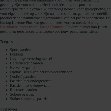
die bewust kiezen voor natuurlijke voeding en voor paarden die
gevoelig zijn voor suikers. Het is ook ideaal voor sport- en
recreatiepaarden die extra eiwitten nodig hebben voor spieropbouw, en
voor eigenaren die op zoek zijn naar een stofarm, gebruiksvriendelijk
product dat de natuurlijke eetgewoonten van het paard ondersteunt. De
Hartog Lucerne Plus kan gecombineerd worden met de
Hartog
Essential balancer
en de
Hartog Comfort
. Op deze manier kan je een
gezond en gebalanceerd rantsoen voor jouw paard samenstellen!
Toepassing
Sportpaarden
Fokkerij
Gevoelige verteringsstelsel
Herstellende paarden
Nerveuze paarden
Optimaliseren van het ruwvoer rantsoen
Oud(re) paarden
Paarden met ondergewicht
Paarden met overgewicht
Recreatiepaarden
Sobere paarden
Suiker sensitieve paarden
Voeradvies