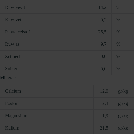
Ruw eiwit
14,2
%
Ruw vet
5,5
%
Ruwe celstof
25,5
%
Ruw as
9,7
%
Zetmeel
0,0
%
Suiker
5,6
%
Minerals
Calcium
12,0
gr/kg
Fosfor
2,3
gr/kg
Magnesium
1,9
gr/kg
Kalium
21,5
gr/kg