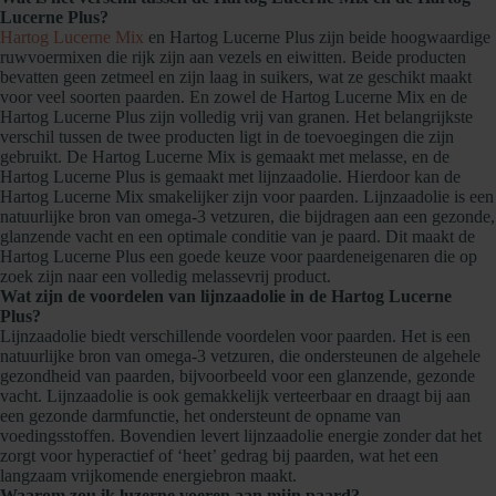
Lucerne Plus?
Hartog Lucerne Mix
en Hartog Lucerne Plus zijn beide hoogwaardige
ruwvoermixen die rijk zijn aan vezels en eiwitten. Beide producten
bevatten geen zetmeel en zijn laag in suikers, wat ze geschikt maakt
voor veel soorten paarden. En zowel de Hartog Lucerne Mix en de
Hartog Lucerne Plus zijn volledig vrij van granen. Het belangrijkste
verschil tussen de twee producten ligt in de toevoegingen die zijn
gebruikt. De Hartog Lucerne Mix is gemaakt met melasse, en de
Hartog Lucerne Plus is gemaakt met lijnzaadolie. Hierdoor kan de
Hartog Lucerne Mix smakelijker zijn voor paarden. Lijnzaadolie is een
natuurlijke bron van omega-3 vetzuren, die bijdragen aan een gezonde,
glanzende vacht en een optimale conditie van je paard. Dit maakt de
Hartog Lucerne Plus een goede keuze voor paardeneigenaren die op
zoek zijn naar een volledig melassevrij product.
Wat zijn de voordelen van lijnzaadolie in de Hartog Lucerne
Plus?
Lijnzaadolie biedt verschillende voordelen voor paarden. Het is een
natuurlijke bron van omega-3 vetzuren, die ondersteunen de algehele
gezondheid van paarden, bijvoorbeeld voor een glanzende, gezonde
vacht. Lijnzaadolie is ook gemakkelijk verteerbaar en draagt bij aan
een gezonde darmfunctie, het ondersteunt de opname van
voedingsstoffen. Bovendien levert lijnzaadolie energie zonder dat het
zorgt voor hyperactief of ‘heet’ gedrag bij paarden, wat het een
langzaam vrijkomende energiebron maakt.
Waarom zou ik luzerne voeren aan mijn paard?