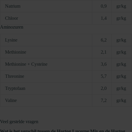
Natrium
0,9
gr/kg
Chloor
1,4
gr/kg
Aminozuren
Lysine
6,2
gr/kg
Methionine
2,1
gr/kg
Methionine + Cysteïne
3,6
gr/kg
Threonine
5,7
gr/kg
Tryptofaan
2,0
gr/kg
Valine
7,2
gr/kg
Veel gestelde vragen
Wat is het verschil tussen de Hartog Lucerne Mix en de Hartog