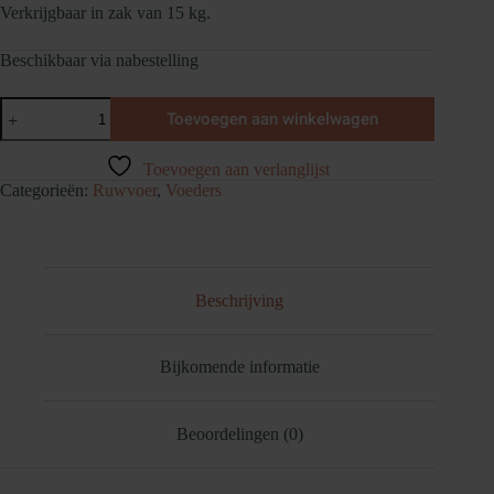
Verkrijgbaar in zak van 15 kg.
Beschikbaar via nabestelling
Hartog
Toevoegen aan winkelwagen
Lucerne
Plus
aantal
Toevoegen aan verlanglijst
Categorieën:
Ruwvoer
,
Voeders
Beschrijving
Bijkomende informatie
Beoordelingen (0)