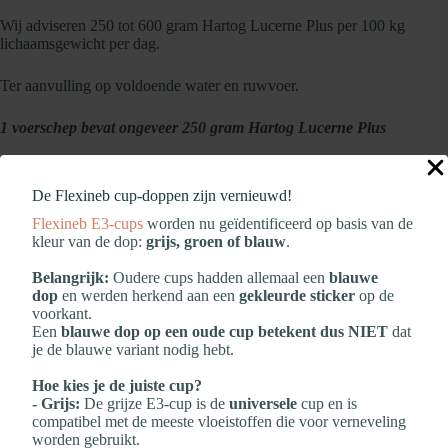
Wij adviseren 250 tot 600 gram Hartog Lucerne Plus per 100 kg
lichaamsgewicht per dag.
Ter aanvulling op voldoende water en ruwvoer.
1 voerschep bevat ongeveer 250 gram Hartog Lucerne Plus
250-600 gr per 100 kg
Gewicht paard
De Flexineb cup‑doppen zijn vernieuwd!
lichaamsgewicht
Flexineb E3‑cups
worden nu geïdentificeerd op basis van de
kleur van de dop:
grijs, groen of blauw
.
Paard (600 kg)
1,5 – 3,6 kg
Belangrijk:
Oudere cups hadden allemaal een
blauwe
dop
en werden herkend aan een
gekleurde sticker
op de
voorkant.
D/E pony (450 kg)
1,1 – 2,7 kg
Een
blauwe dop op een oude cup betekent dus NIET
dat
je de blauwe variant nodig hebt.
Hoe kies je de juiste cup?
C pony (300 kg)
0,8 – 1,8 kg
- Grijs:
De grijze E3‑cup is de
universele
cup en is
compatibel met de meeste vloeistoffen die voor verneveling
worden gebruikt.