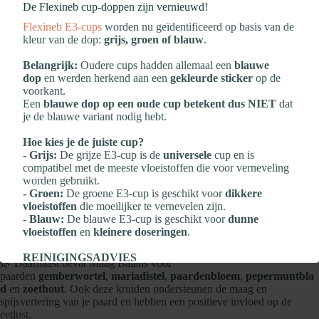
De Flexineb cup‑doppen zijn vernieuwd!
HorseFlex Maag Balans is een aanvullend diervoeder voor paarden ter
ondersteuning van de maag en spijsvertering. Het is een poedermix
Flexineb E3‑cups
worden nu geïdentificeerd op basis van de
van diverse kruiden en mineralen zoals onder andere kamille,
kleur van de dop:
grijs, groen of blauw
.
engelwortel, paardenbloem, pepermunt en magnesium.
Belangrijk:
Oudere cups hadden allemaal een
blauwe
Wat is HorseFlex Maag Balans voor paarden?
dop
en werden herkend aan een
gekleurde sticker
op de
voorkant.
Maag Balans is een volledig natuurlijk mix van kruiden en mineralen
Een
blauwe dop op een oude cup betekent dus NIET
dat
ter ondersteuning van de maag en spijsvertering van een paard. Zo
je de blauwe variant nodig hebt.
bevat de mix het mineraal
calciumcarbonaat
. Calciumcarbonaat heeft
de eigenschap dat het maagzuur neutraliseert waardoor het bijdraagt
Hoe kies je de juiste cup?
aan het behoud van een normale zuurgraad. Daarnaast heeft het
- Grijs:
De grijze E3‑cup is de
universele
cup en is
supplement een kalmerende werking op de maag van een paard. Naast
compatibel met de meeste vloeistoffen die voor verneveling
calciumcarbonaat bevat HorseFlex Maag Balans diverse kruiden met
worden gebruikt.
een ondersteunende functie in de maag en spijsvertering van een paard.
- Groen:
De groene E3‑cup is geschikt voor
dikkere
vloeistoffen
die moeilijker te vernevelen zijn.
- Blauw:
De blauwe E3‑cup is geschikt voor
dunne
🌿
Kamille
en
engelwortel
hebben een ontstekingsremmende en
vloeistoffen
en
kleinere doseringen
.
ontsmettende werking en een verzachtend effect op de maagwand.
REINIGINGSADVIES
🌿 Daarnaast bevat Maag Balans voor
Zeker wanneer er veel medicatie wordt gebruikt, is het
paarden
gemberwortel
,
mariadistel
,
paardenbloem
,
pepermuntbla
belangrijk om
NA elke verneveling
te reinigen:
d
en
zoethout
. Ook deze kruiden ondersteunen de maag en
- Reinig de Flexineb E3‑cup
na elk gebruik
spijsvertering van je paard en hebben een positieve invloed op de
- Bescherm de elektronica altijd met de
transparante dop
eetlust.