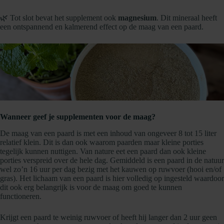
- Reinig met
gedestilleerd water
en
één druppel milde
afwaszeep
🌿 Tot slot bevat het supplement ook
magnesium
. Dit mineraal heeft
- Grondig spoelen en
aan de lucht laten drogen
een ontspannend en kalmerend effect op de maag van een paard.
-
Geen scherpe voorwerpen
gebruiken
- Geen agressieve of chemische reinigingsmiddelen
gebruiken
Wanneer geef je supplementen voor de maag?
De maag van een paard is met een inhoud van ongeveer 8 tot 15 liter
relatief klein. Dit is dan ook waarom paarden maar kleine porties
tegelijk kunnen nuttigen. Van nature eet een paard dan ook kleine
porties verspreid over de hele dag. Gemiddeld is een paard in de natuur
wel zo’n 16 uur per dag bezig met het kauwen op ruwvoer (hooi en/of
gras). Het lichaam van een paard is hier volledig op ingesteld waardoor
dit ook erg belangrijk is voor de maag om goed te kunnen
functioneren.
Krijgt een paard te weinig ruwvoer of heeft hij langer dan 2 uur geen