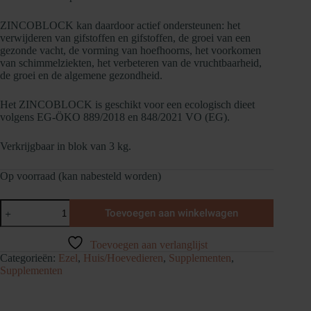
ZINCOBLOCK kan daardoor actief ondersteunen: het
verwijderen van gifstoffen en gifstoffen, de groei van een
gezonde vacht, de vorming van hoefhoorns, het voorkomen
van schimmelziekten, het verbeteren van de vruchtbaarheid,
de groei en de algemene gezondheid.
Het ZINCOBLOCK is geschikt voor een ecologisch dieet
volgens EG-ÖKO 889/2018 en 848/2021 VO (EG).
Verkrijgbaar in blok van 3 kg.
Op voorraad (kan nabesteld worden)
Animalix
Toevoegen aan winkelwagen
ZINCOBLOCK
liksteen
aantal
Toevoegen aan verlanglijst
Categorieën:
Ezel
,
Huis/Hoevedieren
,
Supplementen
,
Supplementen