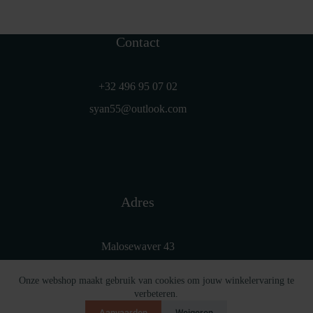
Contact
+32 496 95 07 02
syan55@outlook.com
Adres
Malosewaver 43
2440 Geel
Onze webshop maakt gebruik van cookies om jouw winkelervaring te
België
verbeteren.
Aanvaarden
Weigeren