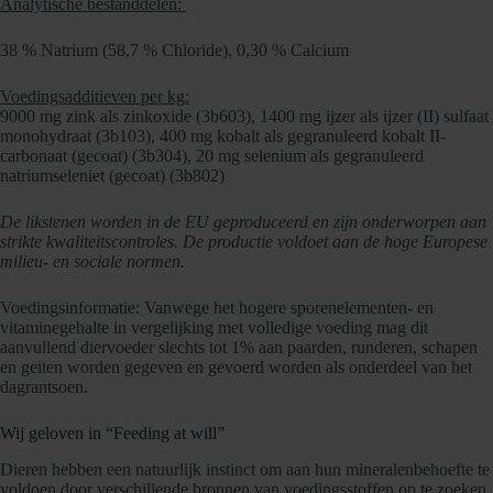
Analytische bestanddelen:
38 % Natrium (58,7 % Chloride), 0,30 % Calcium
Voedingsadditieven per kg:
9000 mg zink als zinkoxide (3b603), 1400 mg ijzer als ijzer (II) sulfaat
monohydraat (3b103), 400 mg kobalt als gegranuleerd kobalt II-
carbonaat (gecoat) (3b304), 20 mg selenium als gegranuleerd
natriumseleniet (gecoat) (3b802)
De likstenen worden in de EU geproduceerd en zijn onderworpen aan
strikte kwaliteitscontroles. De productie voldoet aan de hoge Europese
milieu- en sociale normen.
Voedingsinformatie: Vanwege het hogere sporenelementen- en
vitaminegehalte in vergelijking met volledige voeding mag dit
aanvullend diervoeder slechts tot 1% aan paarden, runderen, schapen
en geiten worden gegeven en gevoerd worden als onderdeel van het
dagrantsoen.
Wij geloven in “Feeding at will”
Dieren hebben een natuurlijk instinct om aan hun mineralenbehoefte te
voldoen door verschillende bronnen van voedingsstoffen op te zoeken