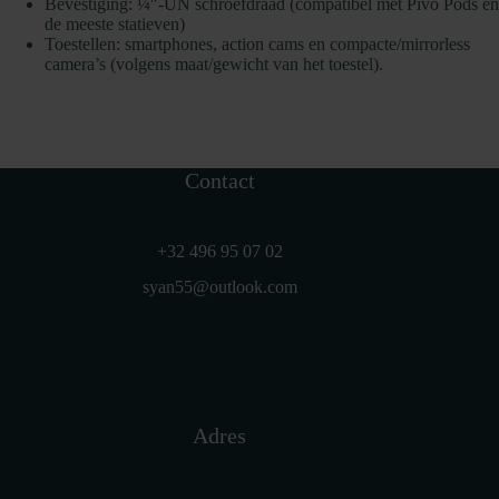
Bevestiging: ¼″-UN schroefdraad (compatibel met Pivo Pods en
de meeste statieven)
Toestellen: smartphones, action cams en compacte/mirrorless
camera’s (volgens maat/gewicht van het toestel).
Contact
+32 496 95 07 02
syan55@outlook.com
Adres