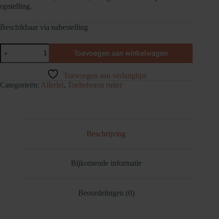
opstelling.
Beschikbaar via nabestelling
Pivo
Toevoegen aan winkelwagen
Action
Mount
aantal
Toevoegen aan verlanglijst
Categorieën:
Allerlei
,
Toebehoren ruiter
Beschrijving
Bijkomende informatie
Beoordelingen (0)