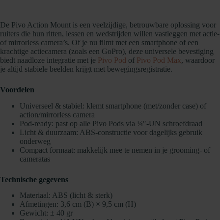
De Pivo Action Mount is een veelzijdige, betrouwbare oplossing voor
ruiters die hun ritten, lessen en wedstrijden willen vastleggen met actie-
of mirrorless camera’s. Of je nu filmt met een smartphone of een
krachtige actiecamera (zoals een GoPro), deze universele bevestiging
biedt naadloze integratie met je
Pivo Pod
of
Pivo Pod Max
, waardoor
je altijd stabiele beelden krijgt met bewegingsregistratie.
Voordelen
Universeel & stabiel: klemt smartphone (met/zonder case) of
action/mirrorless camera
Pod-ready: past op alle Pivo Pods via ¼″-UN schroefdraad
Licht & duurzaam: ABS-constructie voor dagelijks gebruik
onderweg
Compact formaat: makkelijk mee te nemen in je grooming- of
cameratas
Technische gegevens
Materiaal: ABS (licht & sterk)
Afmetingen: 3,6 cm (B) × 9,5 cm (H)
Gewicht: ± 40 gr