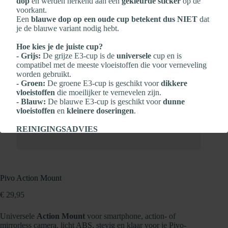
dop
en werden herkend aan een
gekleurde sticker
op de
voorkant.
Een
blauwe dop op een oude cup betekent dus NIET
dat
je de blauwe variant nodig hebt.
Hoe kies je de juiste cup?
- Grijs:
De grijze E3‑cup is de
universele
cup en is
compatibel met de meeste vloeistoffen die voor verneveling
worden gebruikt.
- Groen:
De groene E3‑cup is geschikt voor
dikkere
vloeistoffen
die moeilijker te vernevelen zijn.
- Blauw:
De blauwe E3‑cup is geschikt voor
dunne
vloeistoffen
en
kleinere doseringen
.
REINIGINGSADVIES
Zeker wanneer er veel medicatie wordt gebruikt, is het
belangrijk om
NA elke verneveling
te reinigen:
- Reinig de Flexineb E3‑cup
na elk gebruik
- Bescherm de elektronica altijd met de
transparante dop
- Reinig met
gedestilleerd water
en
één druppel milde
Pivo Action Mount
afwaszeep
- Grondig spoelen en
aan de lucht laten drogen
€
29,95
-
Geen scherpe voorwerpen
gebruiken
- Geen agressieve of chemische reinigingsmiddelen
Universele
Action Mount
voor smartphone, action- of
gebruiken
mirrorless camera, licht ABS, stevig en klaar voor je Pivo-