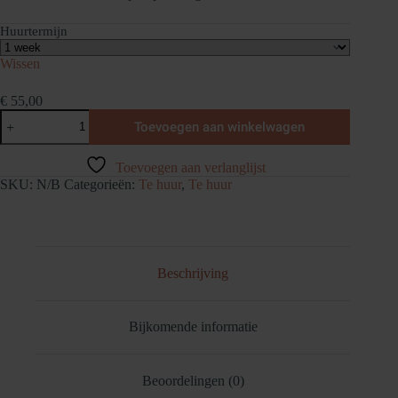
Huurtermijn
Wissen
€
55,00
Pivo
Toevoegen aan winkelwagen
Pod
Starter
Kit
Toevoegen aan verlanglijst
aantal
SKU:
N/B
Categorieën:
Te huur
,
Te huur
Beschrijving
Bijkomende informatie
Beoordelingen (0)