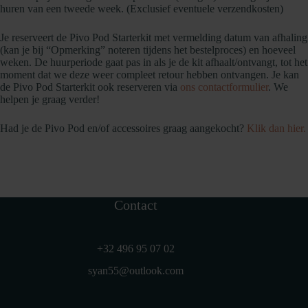
huren van een tweede week. (Exclusief eventuele verzendkosten)
Je reserveert de Pivo Pod Starterkit met vermelding datum van afhaling
(kan je bij “Opmerking” noteren tijdens het bestelproces) en hoeveel
weken. De huurperiode gaat pas in als je de kit afhaalt/ontvangt, tot het
moment dat we deze weer compleet retour hebben ontvangen. Je kan
de Pivo Pod Starterkit ook reserveren via
ons contactformulier
. We
helpen je graag verder!
Had je de Pivo Pod en/of accessoires graag aangekocht?
Klik dan hier.
Contact
+32 496 95 07 02
syan55@outlook.com