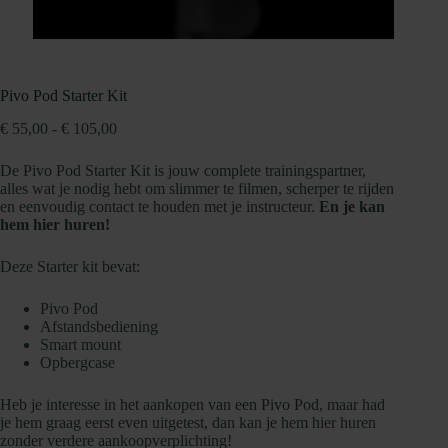
Pivo Pod Starter Kit
Prijsklasse:
€
55,00
-
€
105,00
€ 55,00
tot
De Pivo Pod Starter Kit is jouw complete trainingspartner,
€ 105,00
alles wat je nodig hebt om slimmer te filmen, scherper te rijden
en eenvoudig contact te houden met je instructeur.
En je kan
hem hier huren!
Deze Starter kit bevat:
Pivo Pod
Afstandsbediening
Smart mount
Opbergcase
Heb je interesse in het aankopen van een Pivo Pod, maar had
je hem graag eerst even uitgetest, dan kan je hem hier huren
zonder verdere aankoopverplichting!