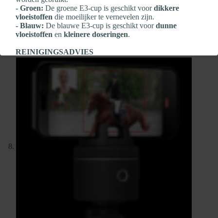
- Groen:
De groene E3‑cup is geschikt voor
dikkere
vloeistoffen
die moeilijker te vernevelen zijn.
- Blauw:
De blauwe E3‑cup is geschikt voor
dunne
vloeistoffen
en
kleinere doseringen
.
REINIGINGSADVIES
Zeker wanneer er veel medicatie wordt gebruikt, is het
belangrijk om
NA elke verneveling
te reinigen:
- Reinig de Flexineb E3‑cup
na elk gebruik
- Bescherm de elektronica altijd met de
transparante dop
- Reinig met
gedestilleerd water
en
één druppel milde
afwaszeep
- Grondig spoelen en
aan de lucht laten drogen
-
Geen scherpe voorwerpen
gebruiken
- Geen agressieve of chemische reinigingsmiddelen
gebruiken